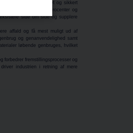
) på at skabe et effektivt og sikkert
tivitet, reducerede fejlprocenter og
 eksistere side om side og supplere
mere affald og få mest muligt ud af
, genbrug og genanvendelighed samt
terialer løbende genbruges, hvilket
og forbedrer fremstillingsprocesser og
 driver industrien i retning af mere