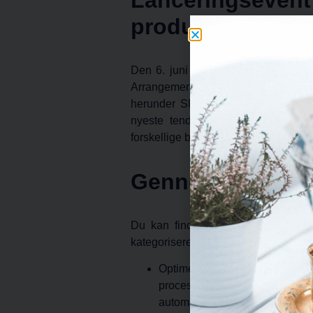
produktion’
Den 6. juni var AI-Matters-konsortie
Arrangementet fandt sted under
Bi
herunder SMV’
er
, teknologicentre,
nyeste tendenser inden for kunstig
forskellige brugsscenarier og forskell
Gennemse vores 
Du kan finde vores servicekatalog 
kategoriseret i 4 udfordringer:
Optimering
på
fabriksniveau
procesforbedringer til at strøml
automatisering, dataanalyse og 