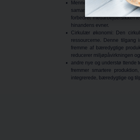
Menneske-robot-interaktion:
I 
samarbejde mellem arbejdere o
forbedret medarbejdersikkerhe
hinandens evner.
Cirkulær
økonomi
:
Den cirkul
ressourcerne. Denne tilgang 
fremme af bæredygtige produkt
reducerer miljøpåvirkningen og 
andre nye og understø
ttende
fremmer smartere produktion, 
integrerede, bæredygtige og til