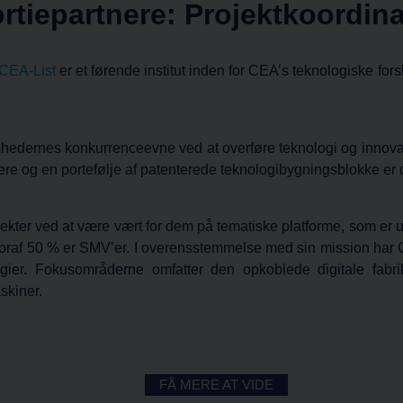
tiepartnere: Projektkoordin
CEA-List
er et førende institut inden for CEA’s teknologiske fors
hedernes konkurrenceevne ved at overføre teknologi og innovati
re og en portefølje af patenterede teknologibygningsblokke er det
kter ved at være vært for dem på tematiske platforme, som er 
raf 50 % er SMV’er. I overensstemmelse med sin mission har C
logier. Fokusområderne omfatter den opkoblede digitale fabri
skiner.
FÅ MERE AT VIDE