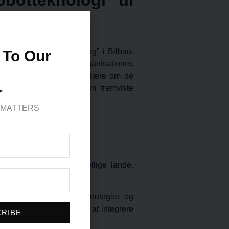
Robotics for Manufacturing” i Bilbao.
 To Our
lse af mere end 50 organisationer,
deltagerne mulighed for at lære om de
eknologileverandører, som fremviste
r
AI-MATTERS
 tjenester fra 8 forskellige lande,
 udnytte avancerede teknologier og
og øge produktiviteten ved at integrere
RIBE
 produktionsworkflow;