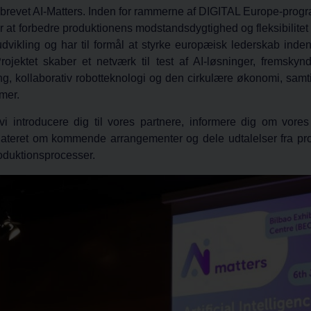
brevet AI-Matters. Inden for rammerne af
DIGITAL Europe-prog
r at forbedre produktionens modstandsdygtighed og fleksibilitet 
 udvikling og har til formål at styrke europæisk lederskab ind
ojektet skaber et netværk til test af AI-løsninger, fremskyn
ing, kollaborativ robotteknologi og den cirkulære økonomi, sa
mer.
 vi introducere dig til vores partnere, informere dig om vore
pdateret om kommende arrangementer og dele udtalelser fra pr
roduktionsprocesser.