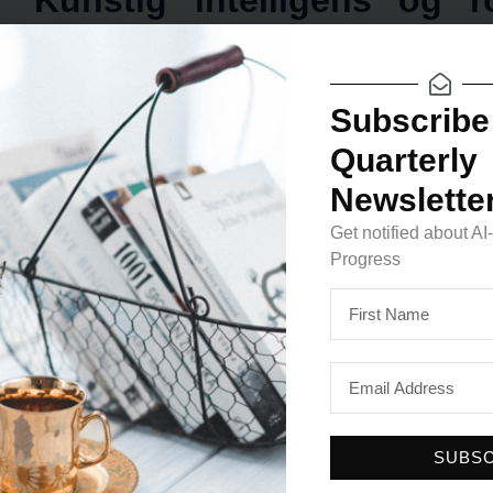
t vært for lanceringsarrangementet “Artificial Intelligence and 
Subscribe
enal Internacional de Máquina-Herramienta
og havde deltage
Quarterly
 universiteter og offentlige institutioner. Arrangementet gav 
 intelligens og robotteknologi fra brugervirksomheder og t
Newslette
ige tilgange til anvendelsen af disse teknologier.
Get notified about 
Progress
servicekatalog
på AI-Matters’ hjemmeside. Dette katalog indeholder over 200
:
Optimering af fabriksgulvet i produktionen fokuserer på at
ine driften. Målet er at forbedre effektiviteten, minimere spild 
SUBSC
overvågning i realtid, hvilket sikrer et problemfrit og optimeret