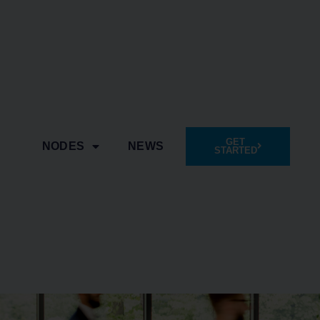
GET
NODES
NEWS
STARTED