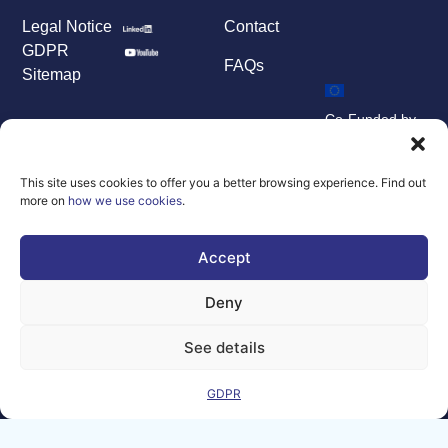
Legal Notice
Contact
GDPR
FAQs
Sitemap
Co-Funded by
the European
Union Under
grant
This site uses cookies to offer you a better browsing experience. Find out
agreement
more on
how we use cookies
.
number
101100707
Accept
Views and opinions
expressed are
however those of
Deny
the author(s) only
and do not
necessarily reflect
See details
those of the
European Union or
the Directorate-
GDPR
General for
Communications
Networks, Content
and Technology.