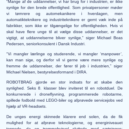
“Mange af de uddannelser, vi har brug for i industrien, er ikke
synlige for den brede offentlighed. Som privatpersoner møder
vi tømrere og automekanikere i hverdagen, men
automatikteknikere og industriteknikere er gemt væk inde på
fabrikker, som ikke er tilgængelige for offentligheden. Hvis vi
skal have flere unge til at vælge disse uddannelser, er det
vigtigt, at uddannelserne bliver synlige,” siger Michael Boas
Pedersen, seniorkonsulent i Dansk Industri.
“Vi mangler lærlinge og studerende, vi mangler ‘manpower’,
kan man sige, og derfor vil vi gerne være mere synlige og
fremme de uddannelser, der fører til job i industrien,” siger
Michael Nielsen, bestyrelsesformand i DIRA.
ROBOTBRAG gjorde en stor indsats for at skabe den
synlighed. Seks 8. klasser blev inviteret til en robotduel. De
konkurrerede i droneflyvning, programmerede robotarme,
spillede fodbold med LEGO-biler og afprøvede servicejobs ved
hjælp af VR-headsets.
De unges energi skinnede klarere end solen, da de fik
mulighed for at afprøve teknologierne, og energiniveauet
toppede, da en trommehvirvel sluttede med sætningen: