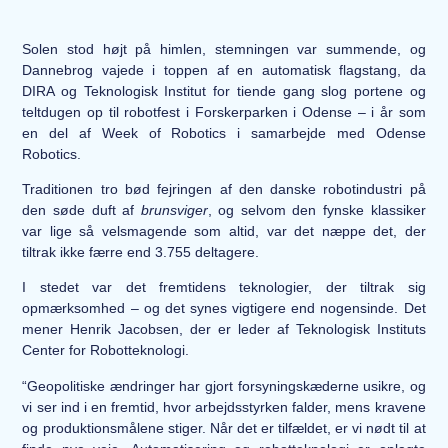
Solen stod højt på himlen, stemningen var summende, og
Dannebrog vajede i toppen af en automatisk flagstang, da
DIRA og Teknologisk Institut for tiende gang slog portene og
teltdugen op til robotfest i Forskerparken i Odense – i år som
en del af Week of Robotics i samarbejde med Odense
Robotics.
Traditionen tro bød fejringen af den danske robotindustri på
den søde duft af
brunsviger
, og selvom den fynske klassiker
var lige så velsmagende som altid, var det næppe det, der
tiltrak ikke færre end 3.755 deltagere.
I stedet var det fremtidens teknologier, der tiltrak sig
opmærksomhed – og det synes vigtigere end nogensinde. Det
mener Henrik Jacobsen, der er leder af Teknologisk Instituts
Center for Robotteknologi.
“Geopolitiske ændringer har gjort forsyningskæderne usikre, og
vi ser ind i en fremtid, hvor arbejdsstyrken falder, mens kravene
og produktionsmålene stiger. Når det er tilfældet, er vi nødt til at