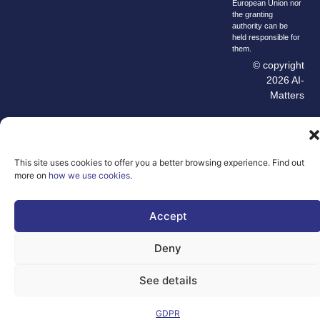
European Union nor
the granting
authority can be
held responsible for
them.
© copyright
2026 AI-
Matters
We improve
our products
and advertising
This site uses cookies to offer you a better browsing experience. Find out
by using
more on
how we use cookies
.
Microsoft
Clarity to see
how you use
Accept
our website. By
using our site,
Deny
you agree that
we and
See details
Microsoft can
collect and use
GDPR
this data. Our