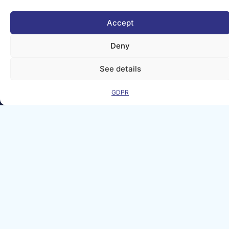
and Technology.
Neither the
European Union nor
Accept
the granting
authority can be
held responsible for
Deny
them.
© copyright
See details
2026 AI-
Matters
GDPR
We improve
our products
and advertising
by using
Microsoft
Clarity to see
how you use
our website. By
using our site,
you agree that
we and
Microsoft can