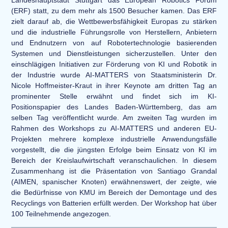
Landeshauptstadt Stuttgart das European Robotics Forum
(ERF) statt, zu dem mehr als 1500 Besucher kamen. Das ERF
zielt darauf ab, die Wettbewerbsfähigkeit Europas zu stärken
und die industrielle Führungsrolle von Herstellern, Anbietern
und Endnutzern von auf Robotertechnologie basierenden
Systemen und Dienstleistungen sicherzustellen. Unter den
einschlägigen Initiativen zur Förderung von KI und Robotik in
der Industrie wurde AI-MATTERS von Staatsministerin Dr.
Nicole Hoffmeister-Kraut in ihrer Keynote am dritten Tag an
prominenter Stelle erwähnt und findet sich im KI-
Positionspapier des Landes Baden-Württemberg, das am
selben Tag veröffentlicht wurde. Am zweiten Tag wurden im
Rahmen des Workshops zu AI-MATTERS und anderen EU-
Projekten mehrere komplexe industrielle Anwendungsfälle
vorgestellt, die die jüngsten Erfolge beim Einsatz von KI im
Bereich der Kreislaufwirtschaft veranschaulichen. In diesem
Zusammenhang ist die Präsentation von Santiago Grandal
(AIMEN, spanischer Knoten) erwähnenswert, der zeigte, wie
die Bedürfnisse von KMU im Bereich der Demontage und des
Recyclings von Batterien erfüllt werden. Der Workshop hat über
100 Teilnehmende angezogen.