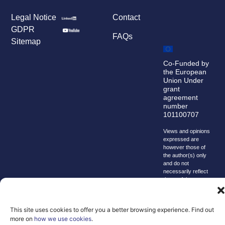
Legal Notice
Contact
GDPR
FAQs
Sitemap
Co-Funded by
the European
Union Under
grant
agreement
number
101100707
Views and opinions
expressed are
however those of
the author(s) only
and do not
necessarily reflect
those of the
European Union or
the Directorate-
General for
This site uses cookies to offer you a better browsing experience. Find out
Communications
more on
how we use cookies
.
Networks, Content