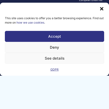
European Union nor
the granting
authority can be
held responsible for
them.
This site uses cookies to offer you a better browsing experience. Find out
© copyright
more on
how we use cookies
.
2026 AI-
Matters
Accept
We improve
our products
Deny
and advertising
by using
See details
Microsoft
Clarity to see
GDPR
how you use
our website. By
using our site,
you agree that
we and
Microsoft can
collect and use
this data. Our