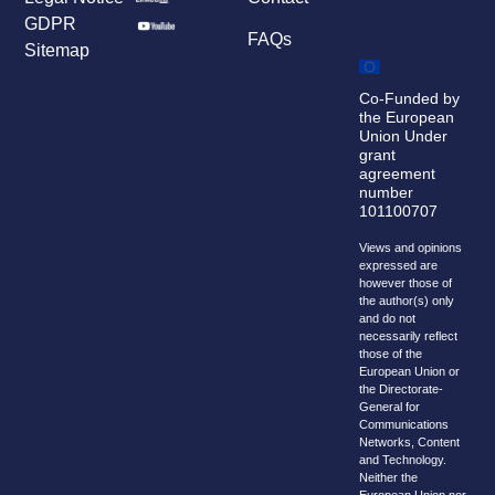
GDPR
FAQs
Sitemap
Co-Funded by
the European
Union Under
grant
agreement
number
101100707
Views and opinions
expressed are
however those of
the author(s) only
and do not
necessarily reflect
those of the
European Union or
the Directorate-
General for
Communications
Networks, Content
and Technology.
Neither the