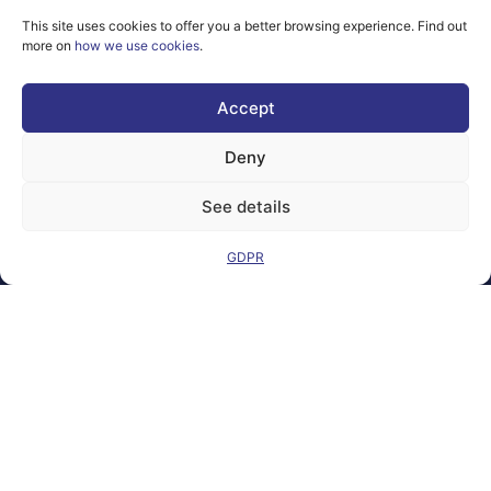
them.
This site uses cookies to offer you a better browsing experience. Find out
© copyright
more on
how we use cookies
.
2026 AI-
Matters
Accept
We improve
our products
Deny
and advertising
by using
See details
Microsoft
Clarity to see
how you use
GDPR
our website. By
using our site,
you agree that
we and
Microsoft can
collect and use
this data. Our
privacy
statement
has
more details.