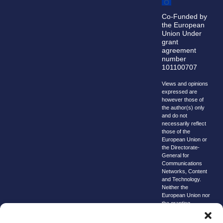
Co-Funded by
the European
Union Under
grant
agreement
number
101100707
Views and opinions
expressed are
however those of
the author(s) only
and do not
necessarily reflect
those of the
European Union or
the Directorate-
General for
Communications
Networks, Content
and Technology.
Neither the
European Union nor
the granting
authority can be
held responsible for