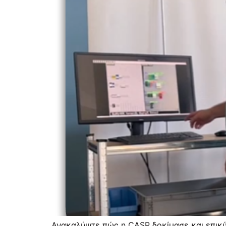
Ανακαλύψτε πώς η CASP δοκίμασε και επικ