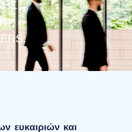
ΚΉΣ
Ή
ERS:
ων ευκαιριών και