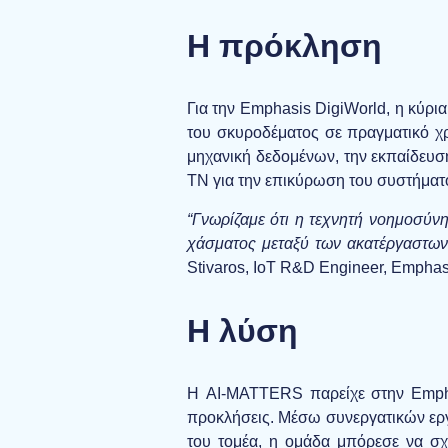
Η πρόκληση
Για την Emphasis DigiWorld, η κύρι
του σκυροδέματος σε πραγματικό χρ
μηχανική δεδομένων, την εκπαίδευση
ΤΝ για την επικύρωση του συστήματο
“Γνωρίζαμε ότι η τεχνητή νοημοσύν
χάσματος μεταξύ των ακατέργαστων
Stivaros, IoT R&D Engineer, Emphas
Η λύση
Η AI-MATTERS παρείχε στην Emphas
προκλήσεις. Μέσω συνεργατικών εργ
του τομέα, η ομάδα μπόρεσε να σχ