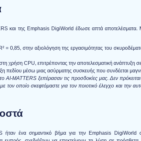
α
RS και της Emphasis DigiWorld έδωσε απτά αποτελέσματα. 
² = 0,85,
στην αξιολόγηση της εργασιμότητας του σκυροδέμα
ιστη χρήση CPU,
επιτρέποντας την αποτελεσματική ανάπτυξη 
υξη πεδίου
μέσω μιας ασύρματης συσκευής που συνδέεται μαγνη
το AI-MATTERS ξεπέρασαν τις προσδοκίες μας. Δεν πρόκειται μ
με τον οποίο σκεφτόμαστε για τον ποιοτικό έλεγχο και την αυ
ροστά
ήταν ένα σημαντικό βήμα για την Emphasis DigiWorld στ
εμπρός, σχεδιάζουν να επεκτείνουν τη λύση σε πρόσθετα ε