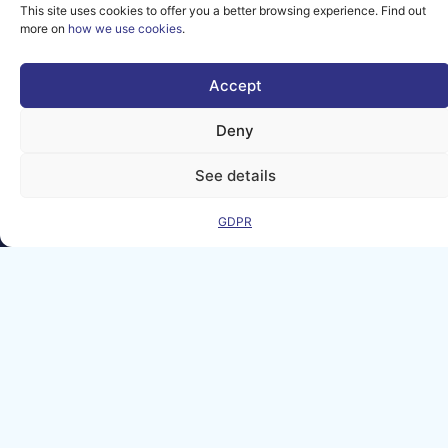
This site uses cookies to offer you a better browsing experience. Find out
them.
more on
how we use cookies
.
© copyright
2026 AI-
Matters
Accept
We improve
Deny
our products
and advertising
See details
by using
Microsoft
Clarity to see
GDPR
how you use
our website. By
using our site,
you agree that
we and
Microsoft can
collect and use
this data. Our
privacy
statement
has