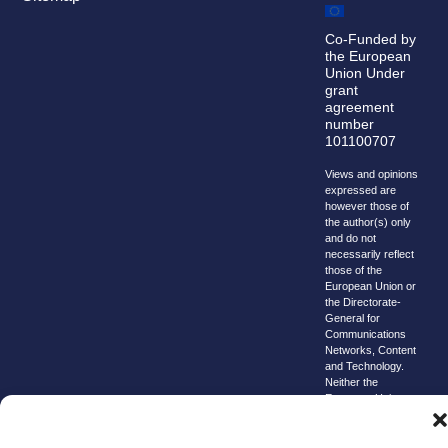
Co-Funded by
the European
Union Under
grant
agreement
number
101100707
Views and opinions
expressed are
however those of
the author(s) only
and do not
necessarily reflect
those of the
European Union or
the Directorate-
General for
Communications
Networks, Content
and Technology.
Neither the
European Union nor
the granting
authority can be
held responsible for