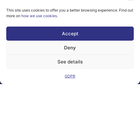
the granting
authority can be
This site uses cookies to offer you a better browsing experience. Find out
held responsible for
more on
how we use cookies
.
them.
© copyright
Accept
2026 AI-
Matters
Deny
We improve
our products
See details
and advertising
by using
GDPR
Microsoft
Clarity to see
how you use
our website. By
using our site,
you agree that
we and
Microsoft can
collect and use
this data. Our