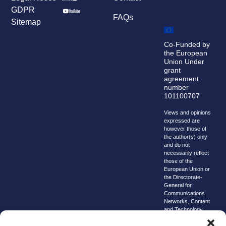
GDPR
FAQs
Sitemap
Co-Funded by
the European
Union Under
grant
agreement
number
101100707
Views and opinions
expressed are
however those of
the author(s) only
and do not
necessarily reflect
those of the
European Union or
the Directorate-
General for
Communications
Networks, Content
and Technology.
Neither the
European Union nor