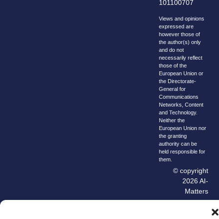
101100707
Views and opinions
expressed are
however those of
the author(s) only
and do not
necessarily reflect
those of the
European Union or
the Directorate-
General for
Communications
Networks, Content
and Technology.
Neither the
European Union nor
the granting
authority can be
held responsible for
them.
© copyright
2026 AI-
Matters
We improve
our products