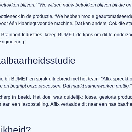
etrokken blijven.” “We wilden nauw betrokken blijven bij die on
ottleneck in de productie. “We hebben mooie geautomatiseerde p
oor één klaarlegt voor de machine. Dat kan anders. Ook die sta
ainport Industries, kreeg BUMET de kans om dit te onderzoe
 Engineering.
albaarheidsstudie
e bij BUMET en sprak uitgebreid met het team. “Affix spreekt on
ie en begrijpt onze processen. Dat maakt samenwerken prettig.”
erp in beeld. Het doel was duidelijk: losse, gestorte product
an een lasopstelling. Affix vertaalde dit naar een haalbaarhe
ijkheid?