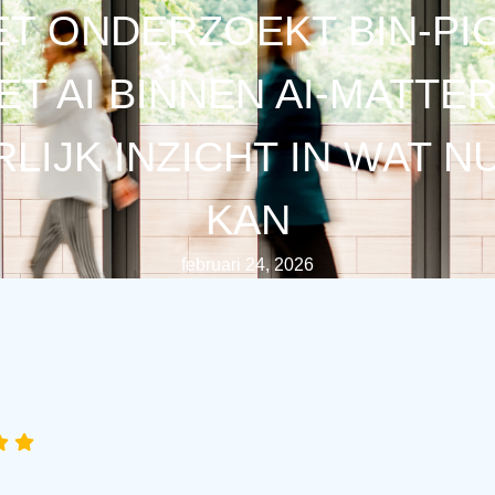
T ONDERZOEKT BIN-PI
ET AI BINNEN AI-MATTER
LIJK INZICHT IN WAT N
KAN
februari 24, 2026