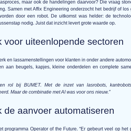
 lasproces, maar ook de handelingen daarvoor? Die vraag ston
. Samen met Affix Engineering onderzocht het bedrijf of los 
rden door een robot. De uitkomst was helder: de technologi
enstap nodig. Juist dat inzicht levert grote waarde op.
 voor uiteenlopende sectoren
rk en lassamenstellingen voor klanten in onder andere automo
n aan beugels, kapjes, kleine onderdelen en complete samen
 een rol bij BUMET. Met de inzet van lasrobots, kantrob
rd. Maar de combinatie met AI was voor ons nieuw.”
k de aanvoer automatiseren
et programma Operator of the Future. “Er gebeurt veel op het 