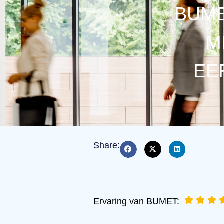
BUME
M
EER
Share:
Ervaring van BUMET: