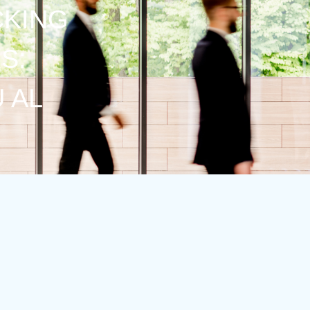
CKING
S:
U AL