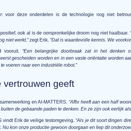
er: voor deze onderdelen is de technologie nog niet betr
.
positief, ook al is de oorspronkelijke droom nog niet haalbaar.
g niet werkt,”
zegt Erik.
“Dat is waardevolle kennis. We voorkom
ad vooruit.
“Een belangrijke doorbraak zat in het denken o
eerst gescheiden worden en in een vaste oriëntatie worden aang
e voeren naar een industriële robot.”
 vertrouwen geeft
 de samenwerking en AI-MATTERS.
“Affix heeft aan een half woo
buiten de gebaande paden te denken. En ze zijn ook eerlijk als 
vindt Erik de veilige testomgeving.
“Als je dit soort dingen dire
 niet. Nu kon onze productie gewoon doorgaan en liep dit onderzoe