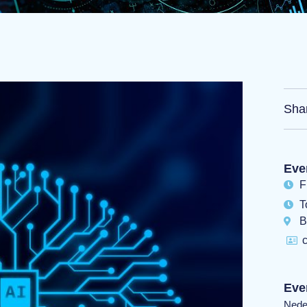
Sha
Eve
F
T
B
Eve
Nede