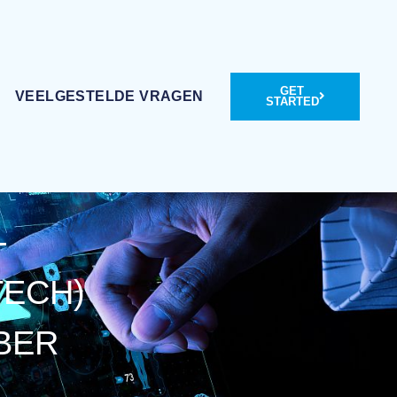
GET
VEELGESTELDE VRAGEN
STARTED
-
TECH)
BER