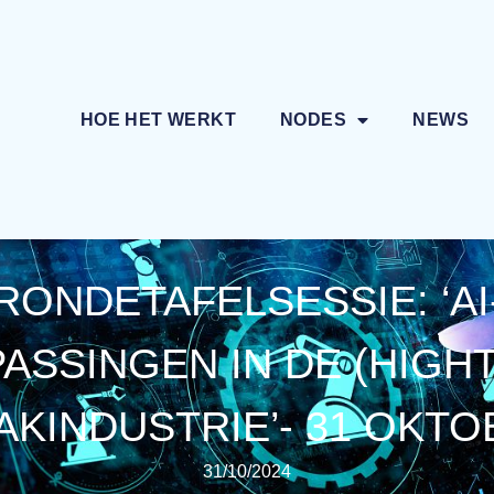
HOE HET WERKT
NODES
NEWS
RONDETAFELSESSIE: ‘AI
ASSINGEN IN DE (HIGH
AKINDUSTRIE’- 31 OKTO
31/10/2024