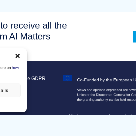
to receive all the
om AI Matters
more on
how
Legal Notice
GDPR
Co-Funded by the European 
Sitemap
ails
Views and opinions expressed are howeve
Union or the Directorate-General for C
the granting authority can be held respo
We improve our products and advert
By using our site, you agree that we 