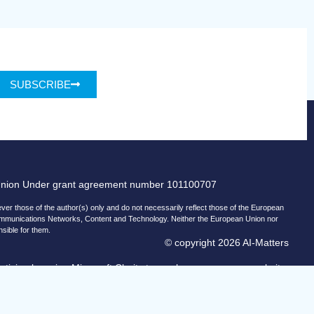
SUBSCRIBE
Union Under grant agreement number 101100707
r those of the author(s) only and do not necessarily reflect those of the European
ommunications Networks, Content and Technology. Neither the European Union nor
nsible for them.
© copyright 2026 AI-Matters
ising by using Microsoft Clarity to see how you use our website.
and Microsoft can collect and use this data. Our
privacy statement
has more details.