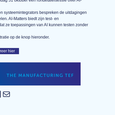
dag 31 oktober een rondetafelsessie over AI-
 en systeemintegrators bespreken de uitdagingen
en. AI-Matters biedt zijn test- en
dat ze toepassingen van AI kunnen testen zonder
tratie op de knop hieronder.
reer hier