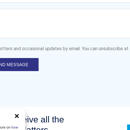
etters and occasional updates by email. You can unsubscribe at 
ND MESSAGE
to receive all the
more on
om AI Matters
how