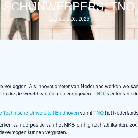
SCHIJNWERPERS: TNO
augustus 26, 2025
te verleggen. Als innovatiemotor van Nederland werken we s
elen die de wereld van morgen vormgeven.
TNO
is er trots op 
e Technische Universiteit Eindhoven
vormt
TNO
het Nederlands
erken van de positie van het MKB en hightechfabrikanten, zodat
tievermogen kunnen vergroten.