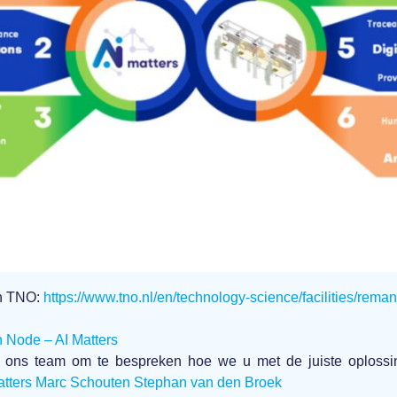
an TNO:
https://www.tno.nl/en/technology-science/facilities/reman
 Node – AI Matters
 ons team om te bespreken hoe we u met de juiste oplossi
atters
Marc Schouten
Stephan van den Broek