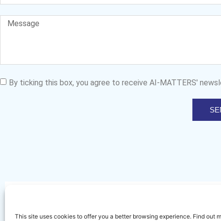
By ticking this box, you agree to receive AI-MATTERS' newsl
SE
Sign up for our newsletter 
This site uses cookies to offer you a better browsing experience. Find out 
latest news and events fr