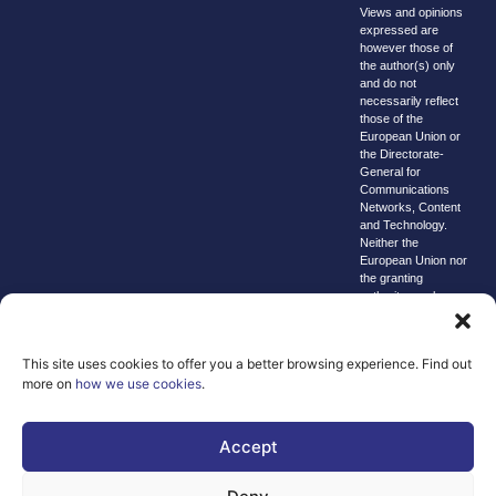
Views and opinions
expressed are
however those of
the author(s) only
and do not
necessarily reflect
those of the
European Union or
the Directorate-
General for
Communications
Networks, Content
and Technology.
Neither the
European Union nor
the granting
authority can be
held responsible for
them.
© copyright
This site uses cookies to offer you a better browsing experience. Find out
2026 AI-
more on
how we use cookies
.
Matters
We improve
Accept
our products
and advertising