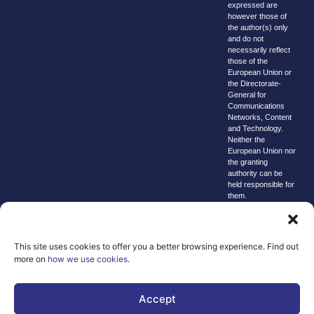
expressed are
however those of
the author(s) only
and do not
necessarily reflect
those of the
European Union or
the Directorate-
General for
Communications
Networks, Content
and Technology.
Neither the
European Union nor
the granting
authority can be
held responsible for
them.
© copyright
2026 AI-
Matters
This site uses cookies to offer you a better browsing experience. Find out
more on
how we use cookies
.
We improve
our products
and advertising
Accept
by using