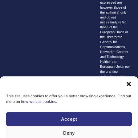
expressed are
however those of
the author(s) only
and do not
necessarily reflect
those of the
European Union or
the Directorate-
General for
Communications
Networks, Content
and Technology.
Neither the
European Union nor
the granting
authority can be
held responsible for
them.
© copyright
This site uses cookies to offer you a better browsing experience. Find out
2026 AI-
more on
how we use cookies
.
Matters
We improve
Accept
our products
and advertising
Deny
by using