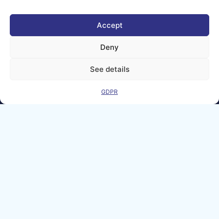
Views and opinions
expressed are
however those of
Accept
the author(s) only
and do not
necessarily reflect
Deny
those of the
European Union or
the Directorate-
See details
General for
Communications
Networks, Content
GDPR
and Technology.
Neither the
European Union nor
the granting
authority can be
held responsible for
them.
© copyright
2026 AI-
Matters
We improve
our products
and advertising