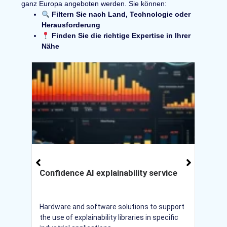
ganz Europa angeboten werden. Sie können:
Filtern Sie nach Land, Technologie oder
Herausforderung
Finden Sie die richtige Expertise in Ihrer
Nähe
Confidence AI explainability service
M
(M
de
y
Hardware and software solutions to support
hts
the use of explainability libraries in specific
Su