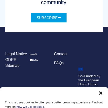
community.
SUBSCRIBE
Legal Notice
Contact
GDPR
FAQs
Sitemap
Co-Funded by
the European
Union Under
grant
agreement
number
101100707
This site uses cookies to offer you a better browsing experience. Find out
more on
how we use cookies
.